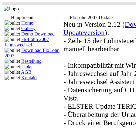
Hauptmenü
FloLohn 2007 Update
Home
Neu in Version 2.12 (
Dow
Gallery
Updateversion
):
Demo Download
FloLohn 2007
- Zeile 15 der Lohnsteue
Jahreswechsel
manuell bearbeitbar
Download FloLohn
2007
Bestellung
- Inkompatibilität mit 
Links
AGB
- Jahreswechsel auf Jahr
Kontakt
- Jahreswechsel Assistent
- Datensicherung auf C
Vista
- ELSTER Update TERiC
- Überarbeitung der Urla
- Druck einer Berufsgenos