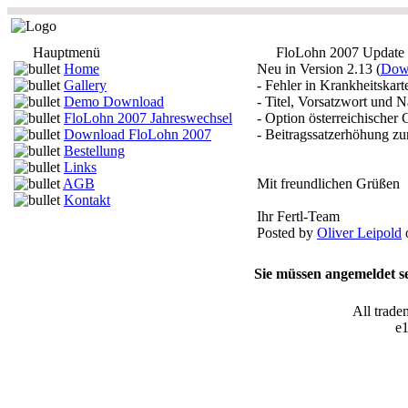
Hauptmenü
FloLohn 2007 Update
Home
Neu in Version 2.13 (
Down
Gallery
- Fehler in Krankheitskar
Demo Download
- Titel, Vorsatzwort und 
FloLohn 2007 Jahreswechsel
- Option österreichischer
Download FloLohn 2007
- Beitragssatzerhöhung zur
Bestellung
Links
AGB
Mit freundlichen Grüßen
Kontakt
Ihr Fertl-Team
Posted by
Oliver Leipold
o
Sie müssen angemeldet se
All trade
e1