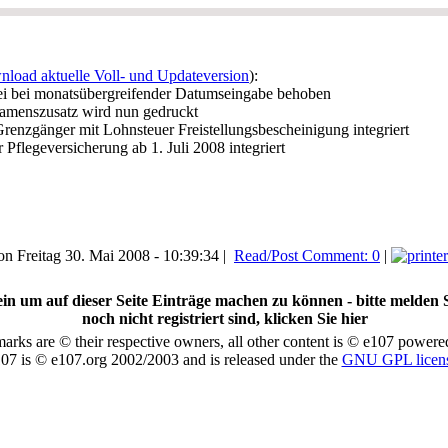
load aktuelle Voll- und Updateversion
):
tei bei monatsübergreifender Datumseingabe behoben
Namenszusatz wird nun gedruckt
 Grenzgänger mit Lohnsteuer Freistellungsbescheinigung integriert
 Pflegeversicherung ab 1. Juli 2008 integriert
n Freitag 30. Mai 2008 - 10:39:34 |
Read/Post Comment: 0
|
in um auf dieser Seite Einträge machen zu können - bitte melden S
noch nicht registriert sind, klicken Sie hier
marks are © their respective owners, all other content is © e107 powere
07 is © e107.org 2002/2003 and is released under the
GNU GPL licen