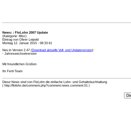
News: : FloLohn 2007 Update
(Kategorie: Misc)
Eintrag von Oliver Leipold
Montag 12. Januar 2015 - 08:33:41
Neu in Version 2.47 (
Download aktuelle Voll- und Updateversion
):
- Jahreswechselversion
Mit freundlichen Grüßen
Ihr Fertl-Team
Diese News sind von FloLohn die einfache Lohn- und Gehaltsbuchhaltung
( http://flolohn.de/comment.php?comment.news.comment.51 )