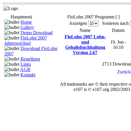
Hauptmenü
FloLohn 2007 Programm [ ]
Home
Anzeigen
Sortieren nach
Gallery
Name
Datum
Demo Download
FloLohn 2007 Lohn-
FloLohn 2007
und
19. Jun -
Jahreswechsel
Gehaltsbuchhaltung
16:10
Download FloLohn
Version 2.67
2007
Bestellung
2713 Download(s
Links
AGB
Zurück 
Kontakt
All trademarks are © their respective 
e107 is © e107.org 2002/2003 